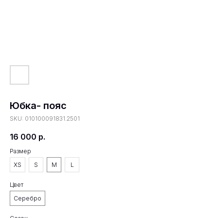
Юбка- пояс
SKU:
010100091831.2501
16 000
р.
Размер
XS
S
M
L
Цвет
Серебро