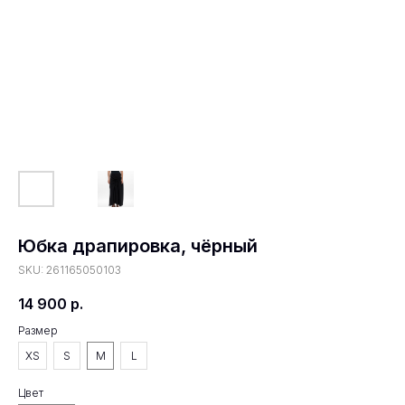
Юбка драпировка, чёрный
SKU:
261165050103
14 900
р.
Размер
XS
S
M
L
Цвет