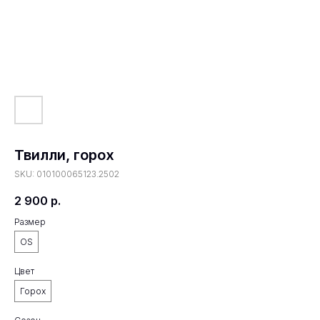
Твилли, горох
SKU:
010100065123.2502
2 900
р.
Размер
OS
Цвет
Горох