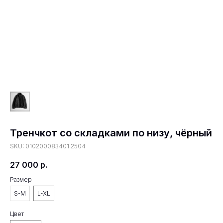
Тренчкот со складками по низу, чёрный
SKU:
010200083401.2504
27 000
р.
Размер
S-M
L-XL
Цвет