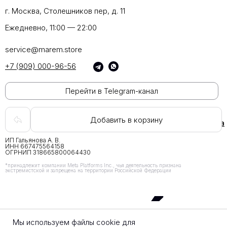
г. Москва, Столешников пер, д. 11
Ежедневно, 11:00 — 22:00
service@marem.store
+7 (909) 000-96-56
Перейти в Telegram-канал
Добавить в корзину
Документы
Возврат
Доставка
ИП Гальянова А. В.
ИНН 667475564158
ОГРНИП 318665800064430
*принадлежит компании Meta Platforms Inc., чья деятельность признана
экстремистской и запрещена на территории Российской Федерации
Мы используем файлы cookie для