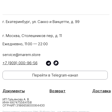
г. Екатеринбург, ул. Сакко и Ванцетти, д. 99
г. Москва, Столешников пер, д. 11
Ежедневно, 11:00 — 22:00
service@marem.store
+7 (909) 000-96-56
Перейти в Telegram-канал
Документы
Возврат
Доставка
ИП Гальянова А. В.
ИНН 667475564158
ОГРНИП 318665800064430
*принадлежит компании Meta Platforms Inc., чья деятельность признана