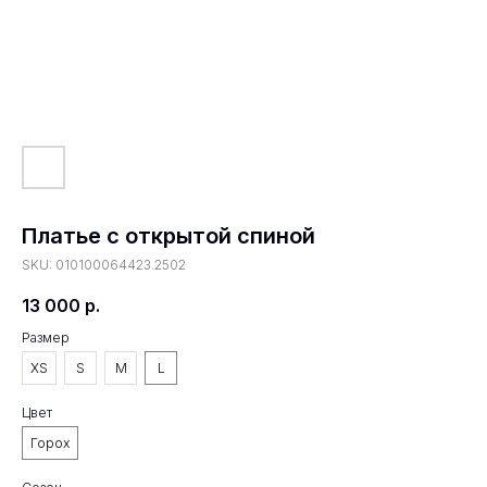
Платье с открытой спиной
SKU:
010100064423.2502
13 000
р.
Размер
XS
S
M
L
Цвет
Горох