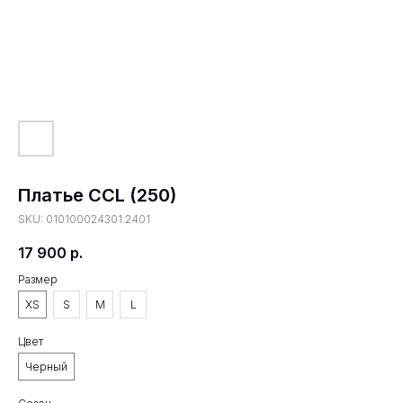
Платье CCL (250)
SKU:
010100024301.2401
17 900
р.
Размер
XS
S
M
L
Цвет
Черный