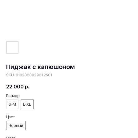
Пиджак с капюшоном
SKU:
010200092901.2501
22 000
р.
Размер
S-M
L-XL
Цвет
Черный