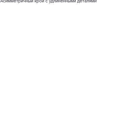
 Асимметричный крой с удлинёнными деталями