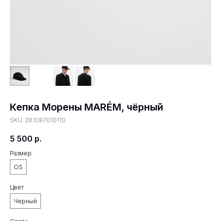
Кепка Морены MARÉM, чёрный
SKU:
261087010110
5 500
р.
Размер
OS
Цвет
Черный