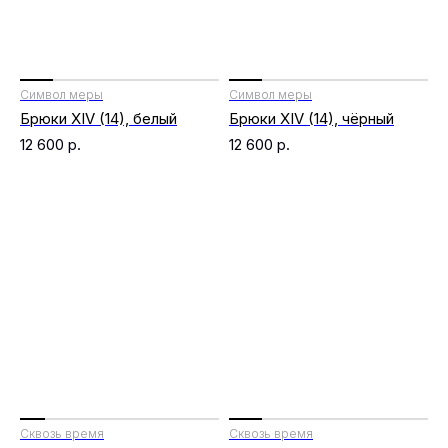
Символ меры
Символ меры
Брюки XIV (14), белый
Брюки XIV (14), чёрный
12 600
р.
12 600
р.
Сквозь время
Сквозь время