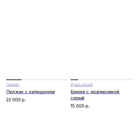
Лалели
Вуаль теней
Пиджак с капюшоном
Брюки с драпировкой,
серый
22 000
р.
15 000
р.