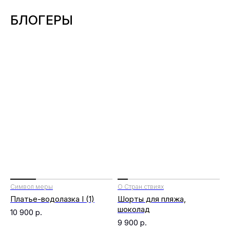
БЛОГЕРЫ
Символ меры
О Стран.ствиях
Платье-водолазка I (1)
Шорты для пляжа,
шоколад
10 900
р.
9 900
р.