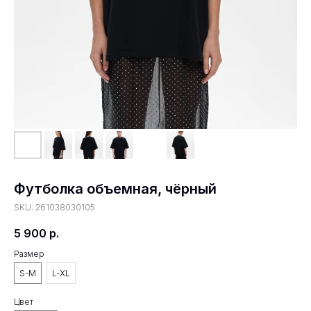
Футболка объемная, чёрный
SKU:
261038030105
5 900
р.
Размер
S-M
L-XL
Цвет