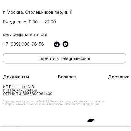
г. Москва, Столешников пер, д. 11
Ежедневно, 11:00 — 22:00
service@marem.store
+7 (909) 000-96-56
Перейти в Telegram-канал
Документы
Возврат
Доставка
ИП Гальянова А. В.
ИНН 667475564158
ОГРНИП 318665800064430
*принадлежит компании Meta Platforms Inc., чья деятельность признана
экстремистской и запрещена на территории Российской Федерации