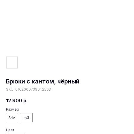
Брюки с кантом, чёрный
SKU:
010200073901.2503
12 900
р.
Размер
S-M
L-XL
Цвет