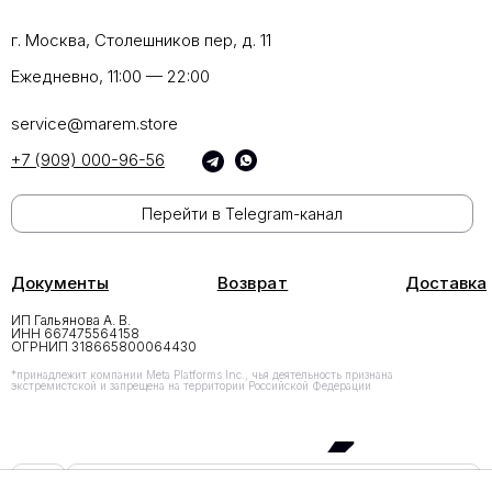
г. Москва, Столешников пер, д. 11
Ежедневно, 11:00 — 22:00
service@marem.store
+7 (909) 000-96-56
Перейти в Telegram-канал
Документы
Возврат
Доставка
ИП Гальянова А. В.
ИНН 667475564158
ОГРНИП 318665800064430
*принадлежит компании Meta Platforms Inc., чья деятельность признана
экстремистской и запрещена на территории Российской Федерации
Добавить в корзину