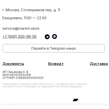
г. Москва, Столешников пер, д. 11
Ежедневно, 11:00 — 22:00
service@marem.store
+7 (909) 000-96-56
Перейти в Telegram-канал
Документы
Возврат
Доставка
ИП Гальянова А. В.
ИНН 667475564158
ОГРНИП 318665800064430
*принадлежит компании Meta Platforms Inc., чья деятельность признана
экстремистской и запрещена на территории Российской Федерации