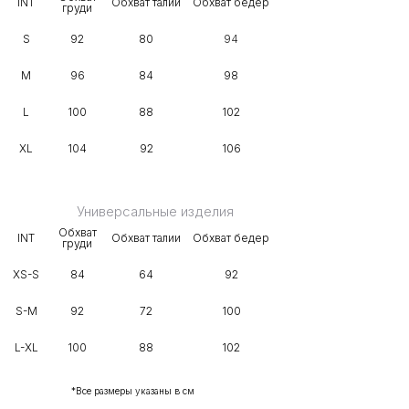
INT
Обхват талии
Обхват бедер
груди
S
92
80
94
M
96
84
98
L
100
88
102
XL
104
92
106
Универсальные изделия
Обхват
INT
Обхват талии
Обхват бедер
груди
XS-S
84
64
92
S-M
92
72
100
L-XL
100
88
102
*Все размеры указаны в см