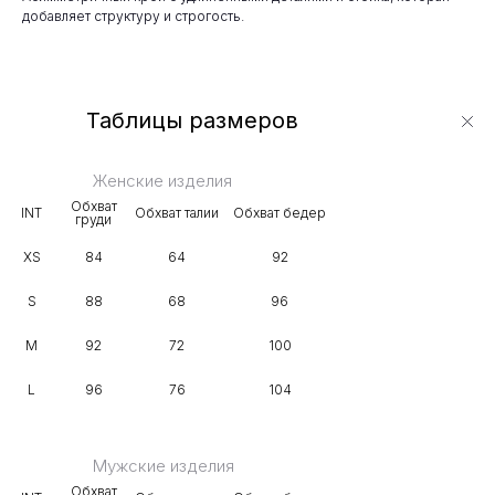
добавляет структуру и строгость.
Таблицы размеров
Женские изделия
Обхват
INT
Обхват талии
Обхват бедер
груди
XS
84
64
92
S
88
68
96
M
92
72
100
L
96
76
104
Мужские изделия
Обхват