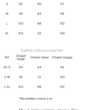
S
92
80
94
M
96
84
98
L
100
88
102
XL
104
92
106
Универсальные изделия
Обхват
INT
Обхват талии
Обхват бедер
груди
XS-S
84
64
92
S-M
92
72
100
L-XL
100
88
102
*Все размеры указаны в см