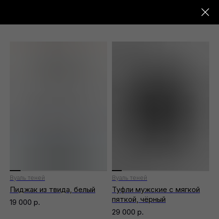
01
Вуаль теней
Вуаль теней
Пиджак из твида, белый
Туфли мужские с мягкой
пяткой, чёрный
19 000
р.
29 000
р.