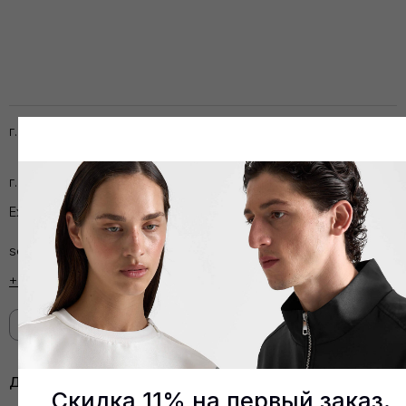
г. Екатеринбург, ул. Сакко и Ванцетти, д. 99
г. Москва, Столешников пер, д. 11
Ежедневно, 11:00 — 22:00
service@marem.store
+7 (909) 000-96-56
Перейти в Telegram-канал
Документы
Возврат
Доставка
Скидка 11% на первый заказ.