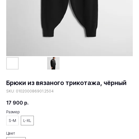
Брюки из вязаного трикотажа, чёрный
SKU:
010200086901.2504
17 900
р.
Размер
S-M
L-XL
Цвет